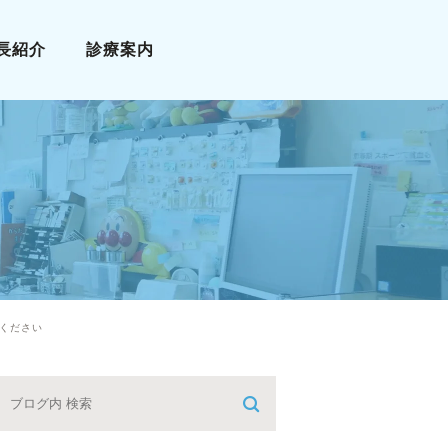
長紹介
診療案内
小児科
アレルギー科
漢方診療
栄養療法
予防接種
てください