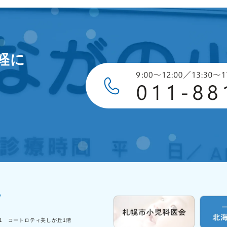
軽に
-1 コートロティ美しが丘1階