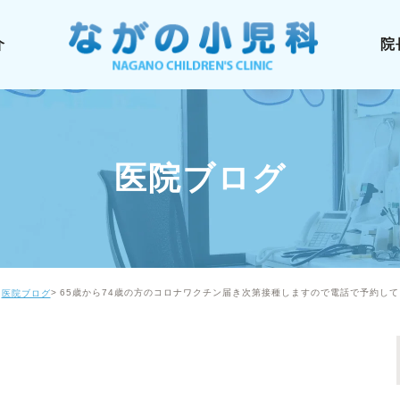
介
院
医院ブログ
65歳から74歳の方のコロナワクチン届き次第接種しますので電話で予約し
医院ブログ