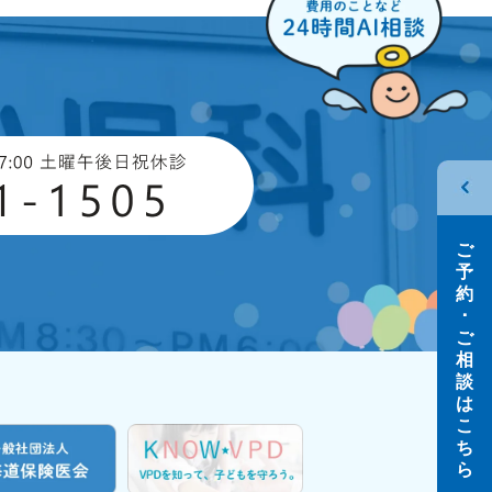
ご
予
約
･
ご
相
談
は
こ
ち
ら