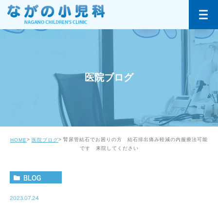
医院ブログ
腎尿管結石でお困りの方 結石排出痛み軽減の内服療法可能
HOME
医院ブログ
です 来院してください
BLOG
2023.07.24