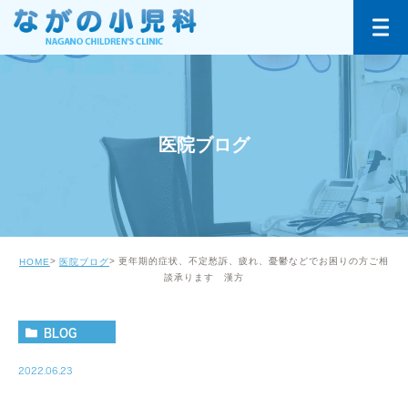
医院ブログ
更年期的症状、不定愁訴、疲れ、憂鬱などでお困りの方ご相
HOME
医院ブログ
談承ります 漢方
BLOG
2022.06.23