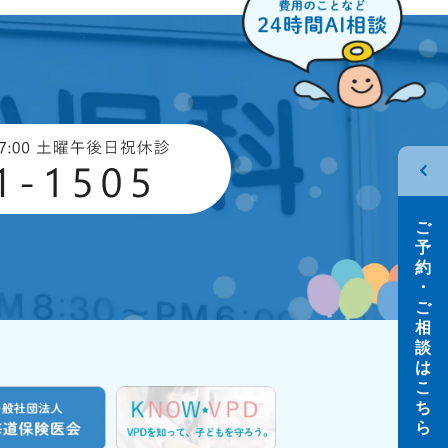
ご
予
約
･
ご
相
談
は
こ
ち
ら