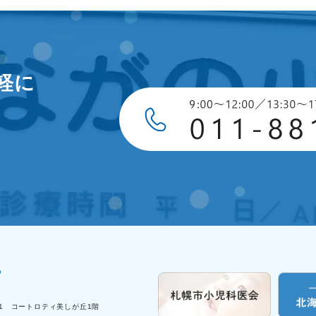
軽に
-1 コートロティ美しが丘1階