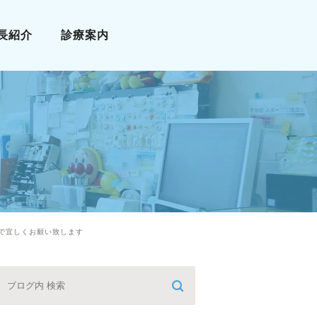
長紹介
診療案内
小児科
アレルギー科
漢方診療
栄養療法
予防接種
で宜しくお願い致します