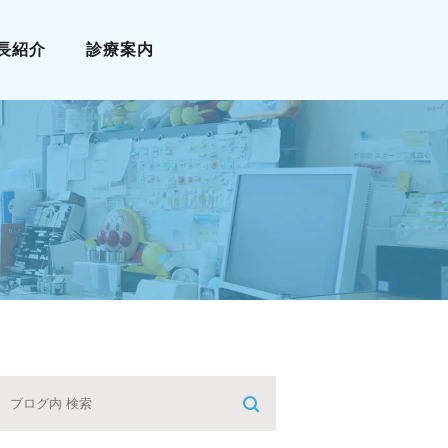
長紹介
診療案内
小児科
アレルギー科
漢方診療
栄養療法
予防接種