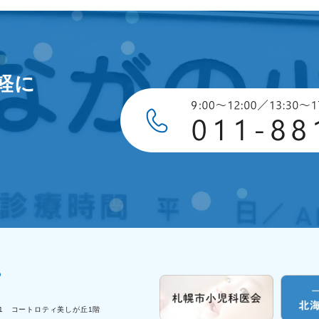
軽に
-1 コートロティ美しが丘1階