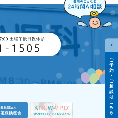
ご
予
約
･
ご
相
談
は
こ
ち
ら