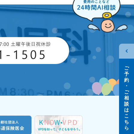
ご
予
約
･
ご
相
談
は
こ
ち
ら