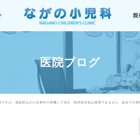
介
院
医院ブログ
当番ですが、感染防止のため車内で待機して頂き、院内待合室は使用できません 徒歩での来