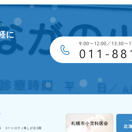
軽に
-1 コートロティ美しが丘1階