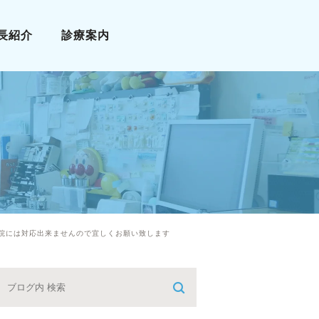
長紹介
診療案内
小児科
アレルギー科
漢方診療
栄養療法
予防接種
院には対応出来ませんので宜しくお願い致します