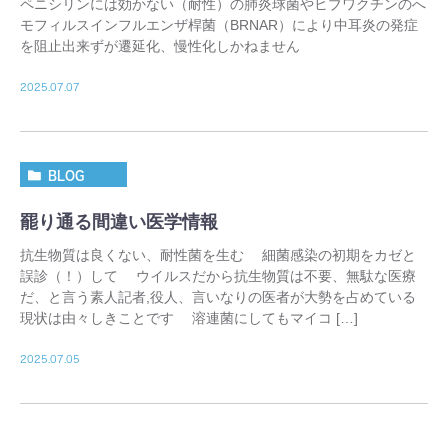
ペニシリンには効かない（耐性）の肺炎球菌やヒブワクチンのへ
モフィルスインフルエンザ桿菌（BRNAR）により中耳炎の発症
を阻止出来ずが遷延化、慢性化しかねません
2025.07.07
BLOG
罷り通る間違い医学情報
抗生物質は良くない、耐性菌を生む 細菌感染の初期をカゼと
誤診（！）して ウイルスだから抗生物質は不要、無駄な医療
だ、と言う素人記者,役人、言いなりの医者が大勢を占めている
現状は由々しきことです 溶連菌にしてもマイコ […]
2025.07.05